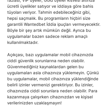
fazlası, VIP üyeler, Gold üyeler kisvesi altında
ücretli üyelikler satıyor ve iddiaya göre bahis
tüyoları veriyor. Tahmin edebileceğiniz gibi,
hepsi saçmalık. Bu programların hiçbiri size
garantili Wantedbet İddia ipuçları vermeyecektir.
Böyle bir şey artık mümkün değil. Ayrıca bu
uygulamalar bazen sadece reklam amaçlı
kullanılmaktadır.
Açıkçası, bazı uygulamalar mobil cihazınızda
ciddi güvenlik sorunlarına neden olabilir.
Güvenmediğiniz kaynaklardan gelen bu
uygulamaları asla cihazınıza yüklemeyin. Çünkü
bu uygulamalar, mobil cihazınıza yüklendiğinde
belirli izinler vermenizi gerektiriyor. Bu izinler,
cihazınızda ciddi sorunlara neden olabilir. Para
kazanmaya çalışırken cihazınızdan ve kişisel
verilerinizden uzaklaşmayın!