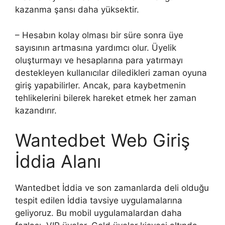
kazanma şansı daha yüksektir.
– Hesabın kolay olması bir süre sonra üye
sayısının artmasına yardımcı olur. Üyelik
oluşturmayı ve hesaplarına para yatırmayı
destekleyen kullanıcılar diledikleri zaman oyuna
giriş yapabilirler. Ancak, para kaybetmenin
tehlikelerini bilerek hareket etmek her zaman
kazandırır.
Wantedbet Web Giriş
İddia Alanı
Wantedbet İddia ve son zamanlarda deli olduğu
tespit edilen İddia tavsiye uygulamalarına
geliyoruz. Bu mobil uygulamalardan daha