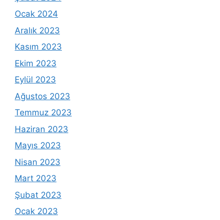
Ocak 2024
Aralık 2023
Kasım 2023
Ekim 2023
Eylül 2023
Ağustos 2023
Temmuz 2023
Haziran 2023
Mayıs 2023
Nisan 2023
Mart 2023
Şubat 2023
Ocak 2023