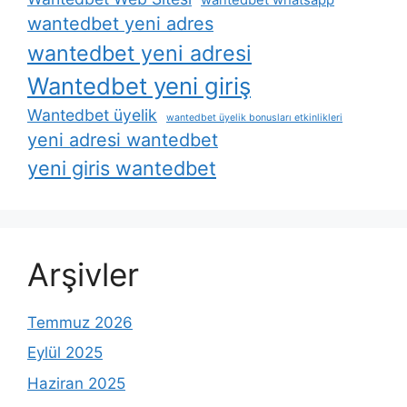
wantedbet yeni adres
wantedbet yeni adresi
Wantedbet yeni giriş
Wantedbet üyelik
wantedbet üyelik bonusları etkinlikleri
yeni adresi wantedbet
yeni giris wantedbet
Arşivler
Temmuz 2026
Eylül 2025
Haziran 2025