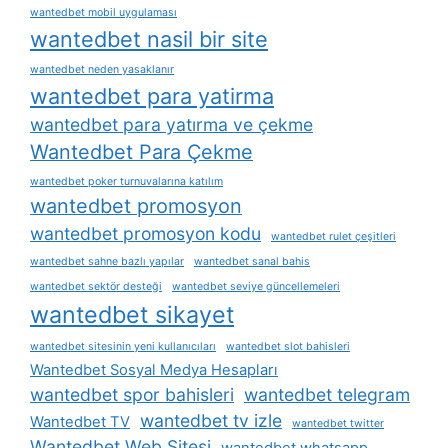
wantedbet mobil uygulaması
wantedbet nasil bir site
wantedbet neden yasaklanır
wantedbet para yatirma
wantedbet para yatırma ve çekme
Wantedbet Para Çekme
wantedbet poker turnuvalarına katılım
wantedbet promosyon
wantedbet promosyon kodu
wantedbet rulet çeşitleri
wantedbet sahne bazlı yapılar
wantedbet sanal bahis
wantedbet sektör desteği
wantedbet seviye güncellemeleri
wantedbet sikayet
wantedbet sitesinin yeni kullanıcıları
wantedbet slot bahisleri
Wantedbet Sosyal Medya Hesapları
wantedbet spor bahisleri
wantedbet telegram
wantedbet tv izle
Wantedbet TV
wantedbet twitter
Wantedbet Web Sitesi
wantedbet whatsapp