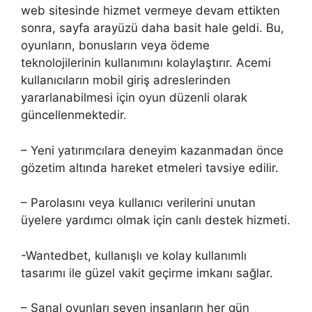
web sitesinde hizmet vermeye devam ettikten
sonra, sayfa arayüzü daha basit hale geldi. Bu,
oyunların, bonusların veya ödeme
teknolojilerinin kullanımını kolaylaştırır. Acemi
kullanıcıların mobil giriş adreslerinden
yararlanabilmesi için oyun düzenli olarak
güncellenmektedir.
– Yeni yatırımcılara deneyim kazanmadan önce
gözetim altında hareket etmeleri tavsiye edilir.
– Parolasını veya kullanıcı verilerini unutan
üyelere yardımcı olmak için canlı destek hizmeti.
-Wantedbet, kullanışlı ve kolay kullanımlı
tasarımı ile güzel vakit geçirme imkanı sağlar.
– Sanal oyunları seven insanların her gün