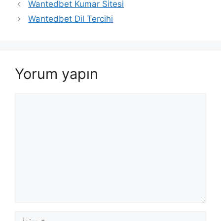
Yazı
Wantedbet Kumar Sitesi
dolaşımı
Wantedbet Dil Tercihi
Yorum yapın
Yorum
İsim