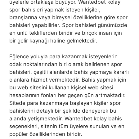
üyelerle ortaklaşa büyüyor. Wantedbet kolay
spor bahisleri yapmak isteyen kişiler,
branşlarına veya bireysel özelliklerine göre spor
bahisleri yapabilirler. Spor bahisleri günümüzde
en ünlü tekliflerden biridir ve birçok insan için
bir gelir kaynağı haline gelmektedir.
Eğlence yoluyla para kazanmak isteyenlerin
odak noktalarından biri olarak belirlenen spor
bahisleri, çeşitli alanlarda bahis yapmaya kararlı
olanlara hizmet vermektedir. Bahis yapmak için
bu web sitesini kullanan kişisel web sitesi
hesaplarının fonları her geçen gün artmaktadır.
Sitede para kazanmaya başlayan kişiler spor
bahislerini detaylı bir şekilde deneyerek bu
alanda yetişmektedir. Wantedbet kolay bahis
seçenekleri, sitenin tüm üyelere sunulan ve en
popüler özelliklerinden biridir.