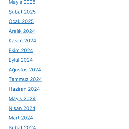
Mayıs 2025
Şubat 2025
Ocak 2025
Aralık 2024
Kasım 2024
Ekim 2024
Eylül 2024
Ağustos 2024
Temmuz 2024
Haziran 2024
Mayıs 2024
Nisan 2024
Mart 2024
Şubat 2024